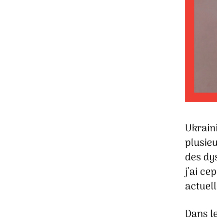
Ukraini
plusie
des dy
j’ai c
actuell
Dans le