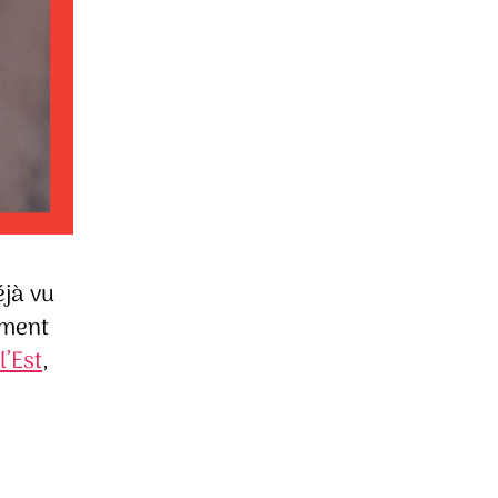
éjà vu
ement
l’Est
,
e