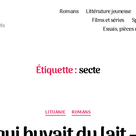
Romans
Littérature jeunesse
Films et séries
S
els
Essais, pièces 
Étiquette :
secte
Catégories
LITUANIE
ROMANS
qui buvait du lait 