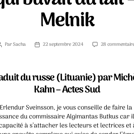
Melnik
Par
Sacha
22 septembre 2024
28 commentair
Auteur
Date
de
de
l’article
l’article
aduit du russe (Lituanie) par Mich
Kahn – Actes Sud
Erlendur Sveinsson, je vous conseille de faire la
ssance du commissaire Algimantas Butkus car il
pacité à s’attacher les lecteurs et lectrices et 