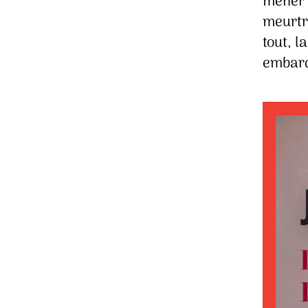
mener 
meurtr
tout, l
embarq