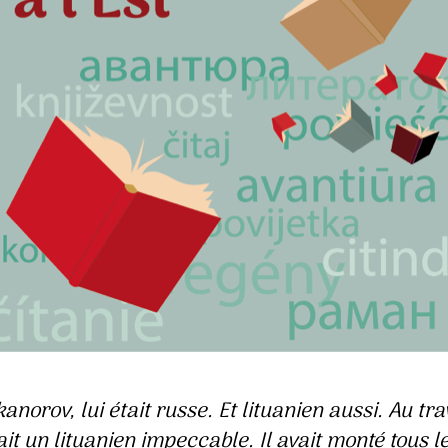
kanorov, lui était russe. Et lituanien aussi. Au trav
ait un lituanien impeccable. Il avait monté tous l