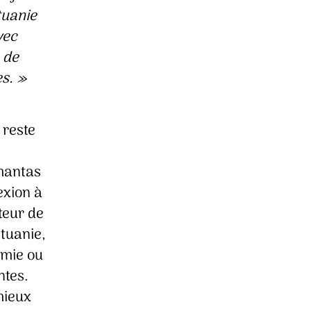
tuanie
vec
 de
es.
»
 reste
imantas
exion à
uteur de
ituanie,
omie ou
ntes.
mieux