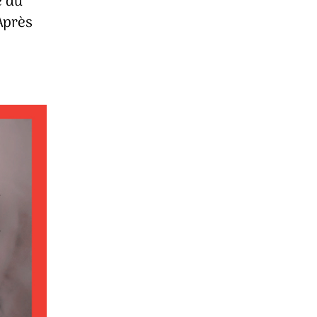
e du
Après