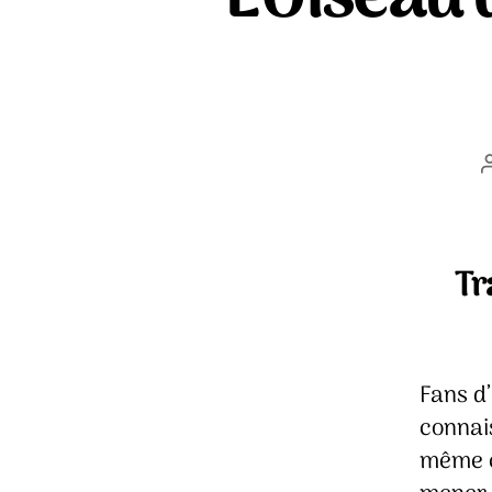
Tr
Fans d’
connai
même ca