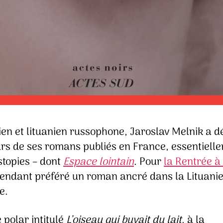
en et lituanien russophone, Jaroslav Melnik a d
urs de ses romans publiés en France, essentiell
stopies – dont
Espace lointain
. Pour
la Rentrée à 
ependant préféré un roman ancré dans la Lituani
e.
 polar intitulé
L’oiseau qui buvait du lait
, à la