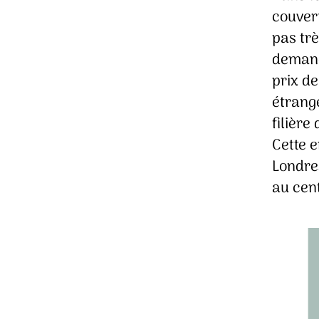
couvert
pas tr
demand
prix de
étrange
filière
Cette e
Londres
au cent