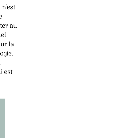
 n’est
e
ter au
uel
sur la
logie.
à
i est