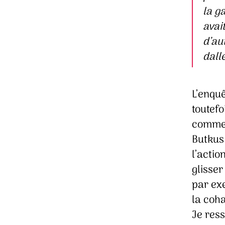
la g
avai
d’au
dall
L’enquê
toutefo
commerc
Butkus 
l’actio
glisser
par ex
la coha
Je ress