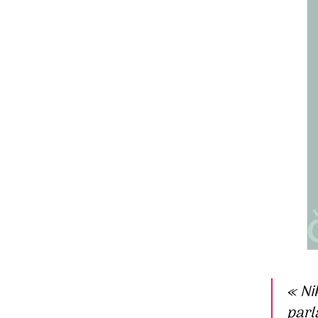
«
Ni
parl