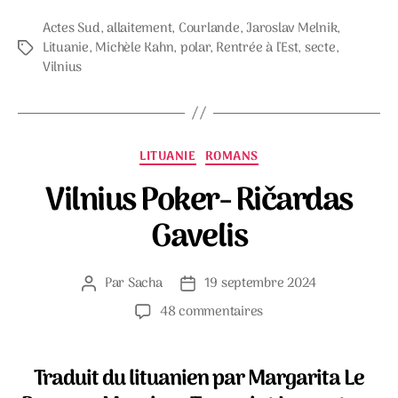
Actes Sud
,
allaitement
,
Courlande
,
Jaroslav Melnik
,
Lituanie
,
Michèle Kahn
,
polar
,
Rentrée à l'Est
,
secte
,
Étiquettes
Vilnius
Catégories
LITUANIE
ROMANS
Vilnius Poker- Ričardas
Gavelis
Par
Sacha
19 septembre 2024
Auteur
Date
de
de
sur
48 commentaires
l’article
l’article
Vilnius
Poker-
Ričardas
Traduit du lituanien par Margarita Le
Gavelis