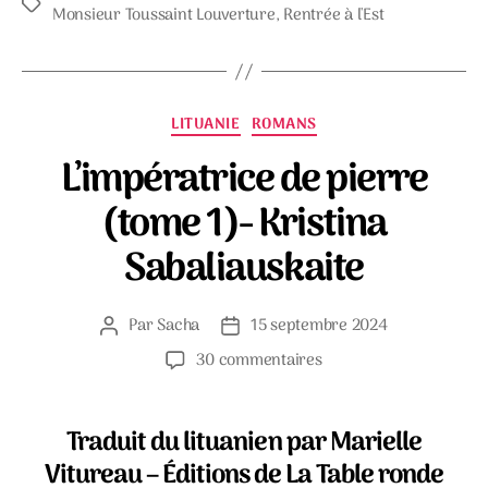
Étiquettes
Monsieur Toussaint Louverture
,
Rentrée à l'Est
Catégories
LITUANIE
ROMANS
L’impératrice de pierre
(tome 1)- Kristina
Sabaliauskaite
Par
Sacha
15 septembre 2024
Auteur
Date
de
de
sur
30 commentaires
l’article
l’article
L’impératrice
de
pierre
Traduit du lituanien par Marielle
(tome
Vitureau – Éditions de La Table ronde
1)-