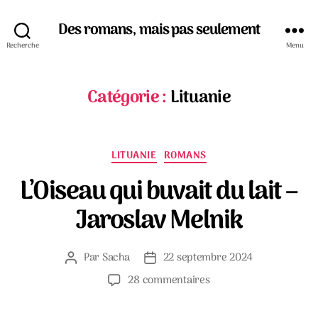
Des romans, mais pas seulement
Recherche
Menu
Catégorie :
Lituanie
Catégories
LITUANIE
ROMANS
L’Oiseau qui buvait du lait –
Jaroslav Melnik
Par
Sacha
22 septembre 2024
Auteur
Date
de
de
sur
28 commentaires
l’article
l’article
L’Oiseau
qui