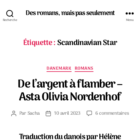
Des romans, mais pas seulement
Recherche
Menu
Étiquette :
Scandinavian Star
Catégories
DANEMARK
ROMANS
De l’argent à flamber –
Asta Olivia Nordenhof
sur
Par
Sacha
10 avril 2023
6 commentaires
Auteur
Date
De
de
de
l’arg
l’article
l’article
à
Traduction du danois par Hélène