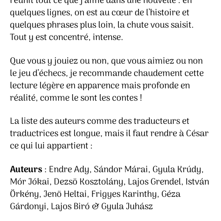
réunit tout ce que j’aime dans une nouvelle : en
quelques lignes, on est au cœur de l’histoire et
quelques phrases plus loin, la chute vous saisit.
Tout y est concentré, intense.
Que vous y jouiez ou non, que vous aimiez ou non
le jeu d’échecs, je recommande chaudement cette
lecture légère en apparence mais profonde en
réalité, comme le sont les contes !
La liste des auteurs comme des traducteurs et
traductrices est longue, mais il faut rendre à César
ce qui lui appartient :
Auteurs
: Endre Ady, Sándor Márai, Gyula Krúdy,
Mór Jókai, Dezsö Kosztolány, Lajos Grendel, István
Örkény, Jenö Heltai, Frigyes Karinthy, Géza
Gárdonyi, Lajos Biró & Gyula Juhász