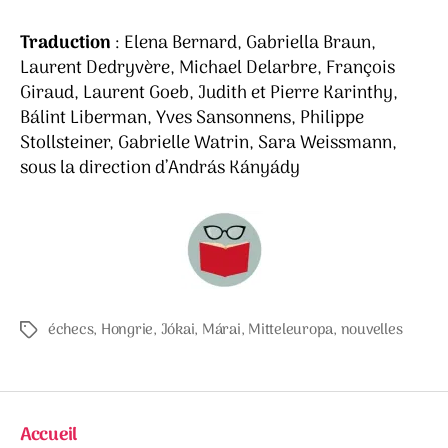
Traduction
: Elena Bernard, Gabriella Braun,
Laurent Dedryvère, Michael Delarbre, François
Giraud, Laurent Goeb, Judith et Pierre Karinthy,
Bálint Liberman, Yves Sansonnens, Philippe
Stollsteiner, Gabrielle Watrin, Sara Weissmann,
sous la direction d’András Kányády
échecs
,
Hongrie
,
Jókai
,
Márai
,
Mitteleuropa
,
nouvelles
Étiquettes
Accueil