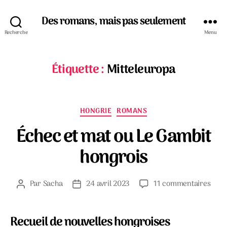
Des romans, mais pas seulement
Recherche
Menu
Étiquette :
Mitteleuropa
Catégories
HONGRIE
ROMANS
Échec et mat ou Le Gambit
hongrois
sur
Par
Sacha
24 avril 2023
11 commentaires
Auteur
Date
Éche
de
de
et
l’article
l’article
mat
Recueil de nouvelles hongroises