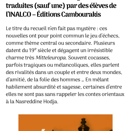
ou
traduites (sauf une) par des élèves de
Le
l’INALCO – Éditions Cambourakis
Gamb
hong
Le titre du recueil n’en fait pas mystère : ces
nouvelles ont pour point commun le jeu d’échecs,
comme thème central ou secondaire. Plusieurs
e
datent du 19
siècle et dégagent un irrésistible
charme très
Mitteleuropa
. Souvent cocasses,
parfois tragiques ou mélancoliques, elles parlent
des rivalités dans un couple et entre deux mondes,
d’amitié, de la folie des hommes … En mêlant
habilement absurdité et sagesse, certaines d’entre
elles ne sont pas sans rappeler les contes orientaux
à la Nasreddine Hodja.