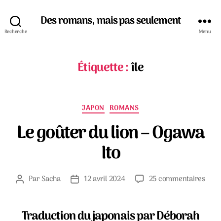
Des romans, mais pas seulement
Recherche
Menu
Étiquette :
île
Catégories
JAPON
ROMANS
Le goûter du lion – Ogawa
Ito
sur
Par
Sacha
12 avril 2024
25 commentaires
Auteur
Date
Le
de
de
goût
l’article
l’article
du
Traduction du japonais par Déborah