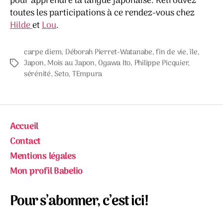
pour apprendre la langue japonaise. Retrouvez
toutes les participations à ce rendez-vous chez
Hilde
et
Lou
.
carpe diem
,
Déborah Pierret-Watanabe
,
fin de vie
,
île
,
Japon
,
Mois au Japon
,
Ogawa Ito
,
Philippe Picquier
,
Étiquettes
sérénité
,
Seto
,
TEmpura
Accueil
Contact
Mentions légales
Mon profil Babelio
Pour s’abonner, c’est ici!