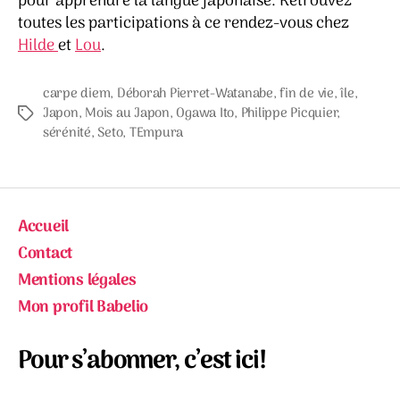
pour apprendre la langue japonaise. Retrouvez
toutes les participations à ce rendez-vous chez
Hilde
et
Lou
.
carpe diem
,
Déborah Pierret-Watanabe
,
fin de vie
,
île
,
Japon
,
Mois au Japon
,
Ogawa Ito
,
Philippe Picquier
,
Étiquettes
sérénité
,
Seto
,
TEmpura
Accueil
Contact
Mentions légales
Mon profil Babelio
Pour s’abonner, c’est ici!