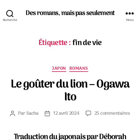
Des romans, mais pas seulement
Recherche
Menu
Étiquette :
fin de vie
Catégories
JAPON
ROMANS
Le goûter du lion – Ogawa
Ito
sur
Par
Sacha
12 avril 2024
25 commentaires
Auteur
Date
Le
de
de
goût
l’article
l’article
du
Traduction du japonais par Déborah