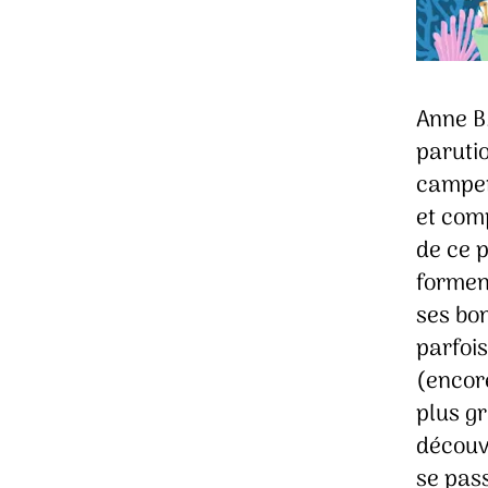
Anne B
parutio
camper 
et comp
de ce p
formen
ses bon
parfois
(encore
plus gr
découve
se pass