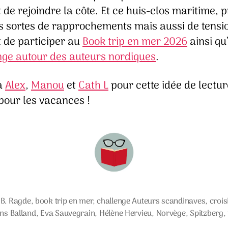
de rejoindre la côte. Et ce huis-clos maritime, 
es sortes de rapprochements mais aussi de tensi
 de participer au
Book trip en mer 2026
ainsi qu
nge autour des auteurs nordiques
.
à
Alex
,
Manou
et
Cath L
pour cette idée de lectur
pour les vacances !
B. Ragde
,
book trip en mer
,
challenge Auteurs scandinaves
,
crois
s
ons Balland
,
Eva Sauvegrain
,
Hélène Hervieu
,
Norvège
,
Spitzberg
,