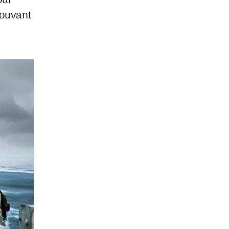
our
rouvant