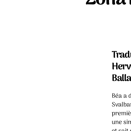
Trad
Hervi
Ball
Béa a 
Svalbar
premièr
une sim