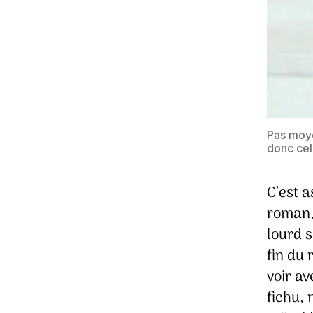
Pas moye
donc cel
C’est a
roman,
lourd s
fin du 
voir av
fichu, 