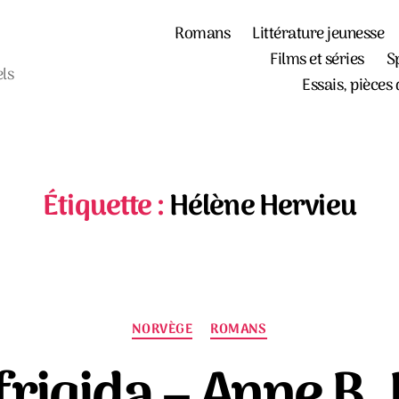
Romans
Littérature jeunesse
Films et séries
S
els
Essais, pièces 
Étiquette :
Hélène Hervieu
Catégories
NORVÈGE
ROMANS
frigida – Anne B.