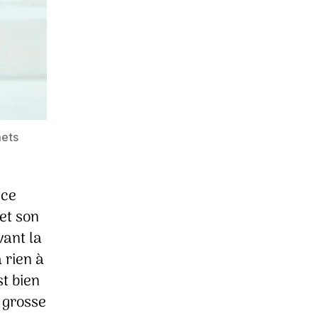
mets
 ce
et son
vant la
 rien à
st bien
e grosse