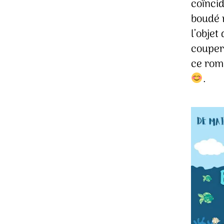
coïnci
boudé m
l’objet
couper 
ce roma
.