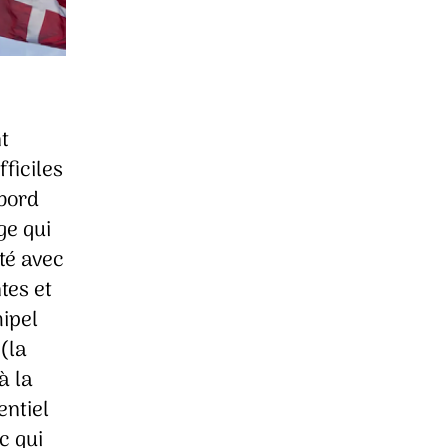
t
ficiles
 bord
ge qui
té avec
tes et
hipel
(la
à la
entiel
c qui