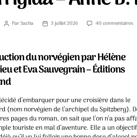
s
Par
Sacha
3 juillet 2026
40 commentaires
Auteur
Date
Z
de
de
fr
l’article
l’article
–
A
uction du norvégien par Hélène
B.
eu et Eva Sauvegrain – Éditions
R
and
décidé d’embarquer pour une croisière dans le
d (nom norvégien de l’archipel du Spitzberg). D
es pages du roman, on sait que l’on n’a pas affa
ple touriste en mal d’aventure. Elle a un objecti