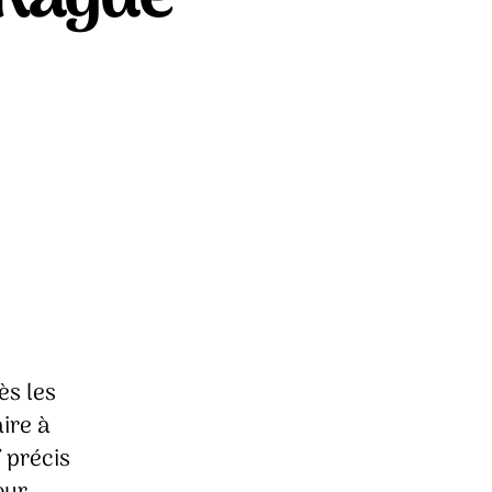
ur
ona
igida
nne
agde
ès les
ire à
f précis