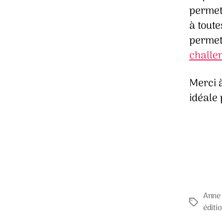
permet 
à tout
permet
challe
Merci 
idéale 
Anne 
Étiquette
éditi