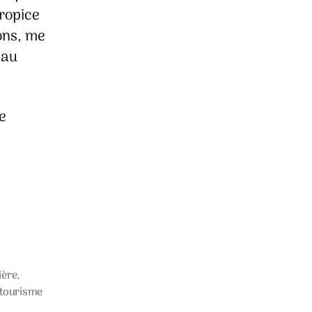
propice
ons, me
’au
e
ière
,
tourisme