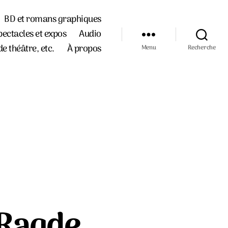
BD et romans graphiques
pectacles et expos
Audio
de théâtre, etc.
À propos
Menu
Recherche
 Ragde