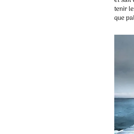
et sait
tenir 
que pal