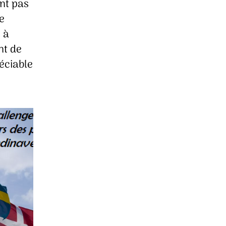
nt pas
e
 à
nt de
réciable