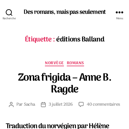
Des romans, mais pas seulement
Recherche
Menu
Étiquette :
éditions Balland
Catégories
NORVÈGE
ROMANS
Zona frigida – Anne B.
Ragde
sur
Par
Sacha
3 juillet 2026
40 commentaires
Auteur
Date
Zon
de
de
frigi
l’article
l’article
–
Traduction du norvégien par Hélène