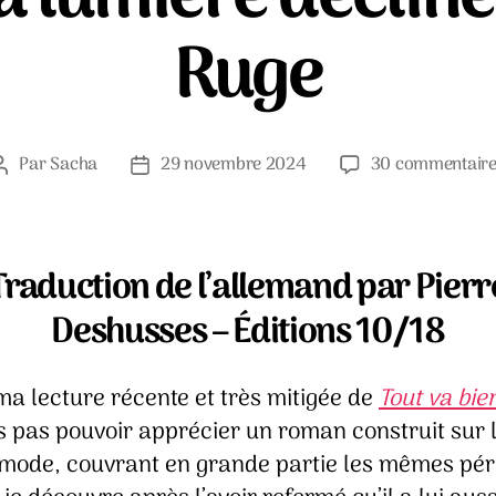
Ruge
Par
Sacha
29 novembre 2024
30 commentair
Auteur
Date
de
de
l’article
l’article
Traduction de l’allemand par Pierr
Deshusses – Éditions 10/18
ma lecture récente et très mitigée de
Tout va bie
s pas pouvoir apprécier un roman construit sur 
ode, couvrant en grande partie les mêmes pér