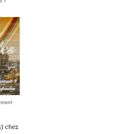
e !
vement
u) chez