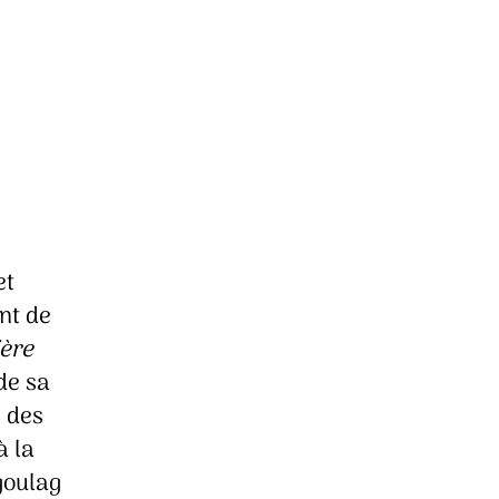
et
nt de
ère
 de sa
é des
à la
goulag