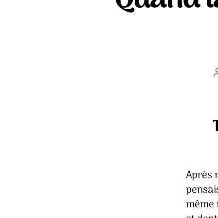
Après 
pensai
même m