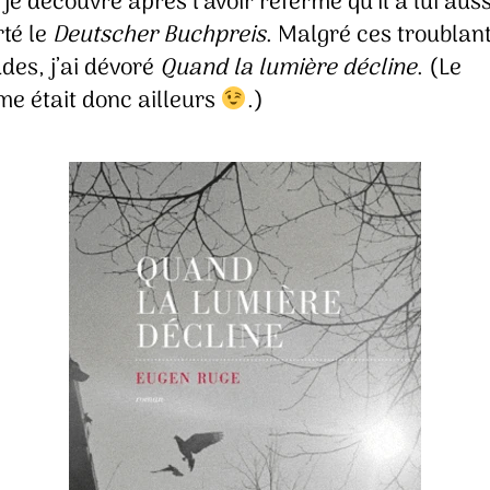
 je découvre après l’avoir refermé qu’il a lui auss
té le
Deutscher Buchpreis
. Malgré ces troublan
udes, j’ai dévoré
Quand la lumière décline
. (Le
me était donc ailleurs
.)