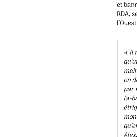
et bann
RDA, se
l’Ouest
« Il
qu’u
main
on d
par r
là-b
étriq
mond
qu’e
Alex