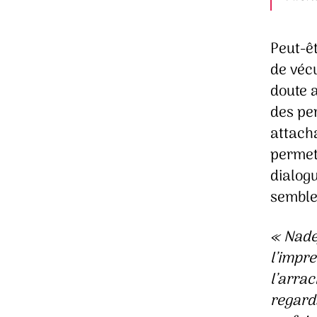
Peut-êt
de vécu
doute a
des per
attach
permet
dialogu
semble-
« Nade
l’impre
l’arrac
regarda