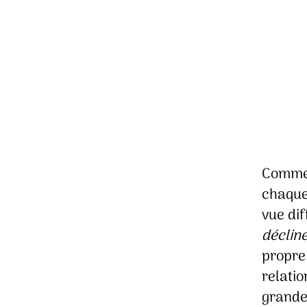
Comme 
chaque
vue dif
déclin
propre 
relatio
grande