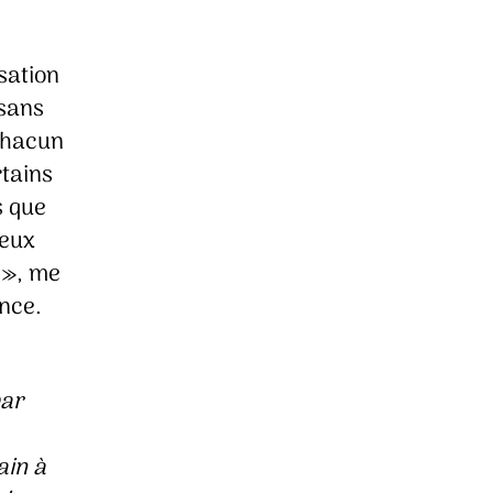
sation
(sans
 Chacun
rtains
s que
reux
 », me
ence.
par
ain à