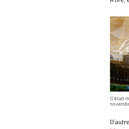
À lire,
C’était 
novembre
D’autr