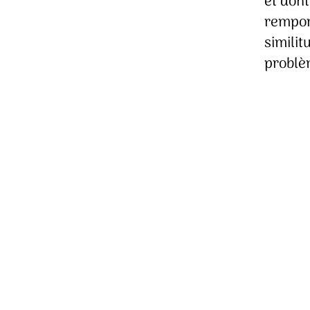
et dont
rempor
similit
problè