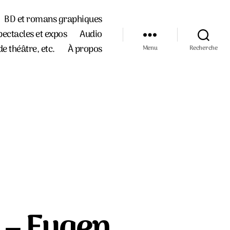
BD et romans graphiques
pectacles et expos
Audio
de théâtre, etc.
À propos
Menu
Recherche
 – Eugen