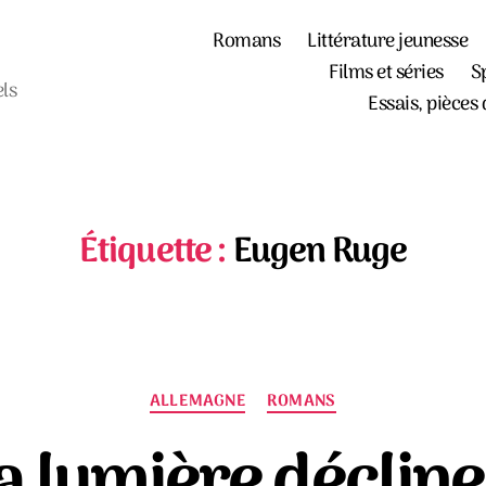
Romans
Littérature jeunesse
Films et séries
S
els
Essais, pièces 
Étiquette :
Eugen Ruge
Catégories
ALLEMAGNE
ROMANS
a lumière décline