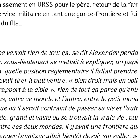
issement en URSS pour le père, retour de la fam
rvice militaire en tant que garde-frontière et fui
 du fils…
 ne verrait rien de tout ça, se dit Alexander pend
n sous-lieutenant se mettait à expliquer, un papi
, quelle position réglementaire il fallait prendr
evait tirer à plat ventre, « bien droit mais en obl
apport à la cible », rien de tout ça parce qu’entr
as, entre ce monde et l’autre, entre le petit mon
ué où il serait contraint de passer sa vie et l’aut
e, grand et vaste où se trouvait la vraie vie ; pa
ntre ces deux mondes, il y avait une frontière que
ander Umnitzer allait bientôt devoir
surveiller
. »