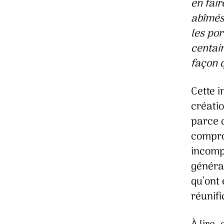
en fair
abîmés 
les por
centain
façon q
Cette 
créatio
parce q
comprom
incomp
généra
qu’ont 
réunifi