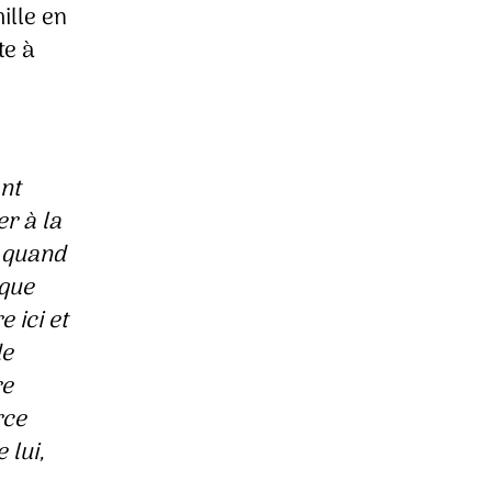
ille en
te à
ant
er à la
e quand
ique
e ici et
de
re
rce
 lui,