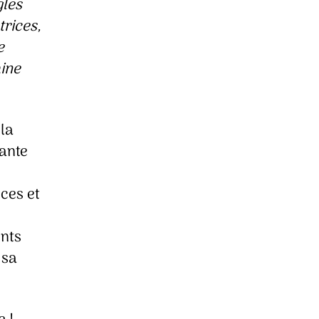
gles
trices,
e
aine
la
nante
ces et
ents
 sa