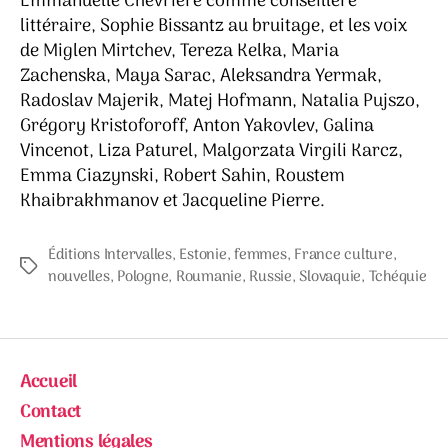
Emmanuelle Chevrière comme conseillère
littéraire, Sophie Bissantz au bruitage, et les voix
de Miglen Mirtchev, Tereza Kelka, Maria
Zachenska, Maya Sarac, Aleksandra Yermak,
Radoslav Majerik, Matej Hofmann, Natalia Pujszo,
Grégory Kristoforoff, Anton Yakovlev, Galina
Vincenot, Liza Paturel, Malgorzata Virgili Karcz,
Emma Ciazynski, Robert Sahin, Roustem
Khaibrakhmanov et Jacqueline Pierre.
Éditions Intervalles
,
Estonie
,
femmes
,
France culture
,
Étiquettes
nouvelles
,
Pologne
,
Roumanie
,
Russie
,
Slovaquie
,
Tchéquie
Accueil
Contact
Mentions légales