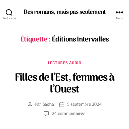
Des romans, mais pas seulement
Recherche
Menu
Étiquette :
Éditions Intervalles
Catégories
LECTURES AUDIO
Filles de l’Est, femmes à
l’Ouest
Par
Sacha
5 septembre 2024
Auteur
Date
de
de
sur
24 commentaires
l’article
l’article
Filles
de