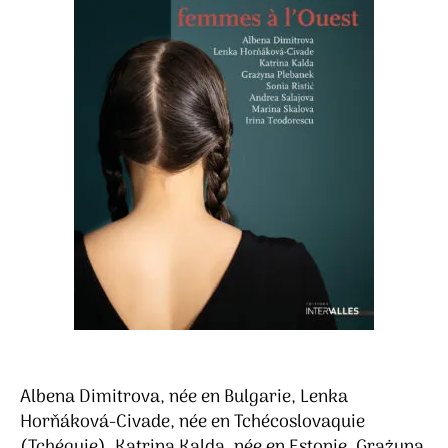
Albena Dimitrova, née en Bulgarie, Lenka
Horňáková-Civade, née en Tchécoslovaquie
(Tchéquie), Katrina Kalda, née en Estonie, Grażyna