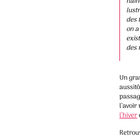
hain
lust
des 
on a
exis
des 
Un gra
aussitô
passage
l’avoir
l’hiver
Retrou