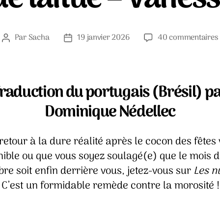
Par
Sacha
19 janvier 2026
40 commentaires
Auteur
Date
de
de
l’article
l’article
raduction du portugais (Brésil) p
Dominique Nédellec
retour à la dure réalité après le cocon des fêtes
nible ou que vous soyez soulagé(e) que le mois 
e soit enfin derrière vous, jetez-vous sur
Les n
 C’est un formidable remède contre la morosité !