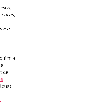
s
ises,
 heures,
 avec
 qui m’a
le
t de
de
clous).
à
.