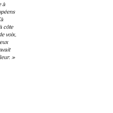
e à
ropéens
’à
 à côte
de voix,
veux
avait
leur.
»