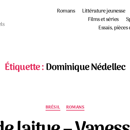
Romans
Littérature jeunesse
Films et séries
S
els
Essais, pièces 
Étiquette :
Dominique Nédellec
Catégories
BRÉSIL
ROMANS
de laitue – Vane