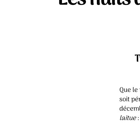
T
Que le 
soit pé
décembr
laitue
: