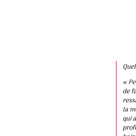
Quel
«
Pe
de fa
ress
la m
qui 
prof