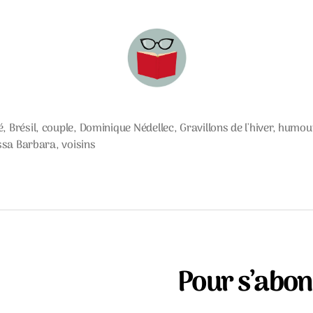
é
,
Brésil
,
couple
,
Dominique Nédellec
,
Gravillons de l'hiver
,
humou
s
ssa Barbara
,
voisins
Pour s’abonn