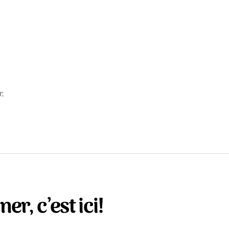
r
,
er, c’est ici!