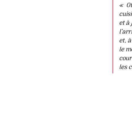
«
Ot
cuis
et à
l’arr
et, 
le m
court
les 