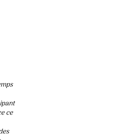
temps
cipant
ce ce
 des