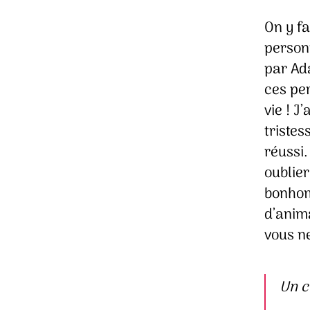
On y fa
person
par Ad
ces per
vie ! J
tristes
réussi
oublier
bonhom
d’anim
vous ne
Un c