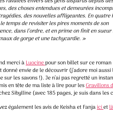
es ravalées envers des gens disparus depuis de
res, des choses entendues et demeurées incompr
tragédies, des nouvelles affligeantes. En quatre
 le temps de revisiter les pires moments de son
tence, dans l’ordre, et en prime on finit en sueur
maux de gorge et une tachycardie.
»
nd merci à
Luocine
pour son billet sur ce roman
t donné envie de le découvrir (j’adore moi aussi 
 sur les savons !). Je n’ai pas regretté un instan
 mis en tête de ma liste à lire pour les
Gravillons 
chez Sibylline (avec 185 pages, je suis dans les 
vez également les avis de Keisha et Fanja
ici
et
l