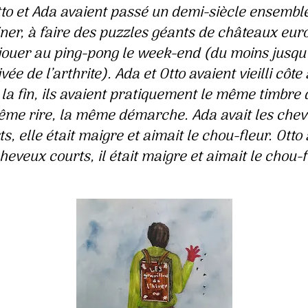
to et Ada avaient passé un demi-siècle ensembl
iner, à faire des puzzles géants de châteaux eu
 jouer au ping-pong le week-end (du moins jusqu
ivée de l’arthrite). Ada et Otto avaient vieilli côte
à la fin, ils avaient pratiquement le même timbre 
ême rire, la même démarche. Ada avait les che
s, elle était maigre et aimait le chou-fleur. Otto 
cheveux courts, il était maigre et aimait le chou-f