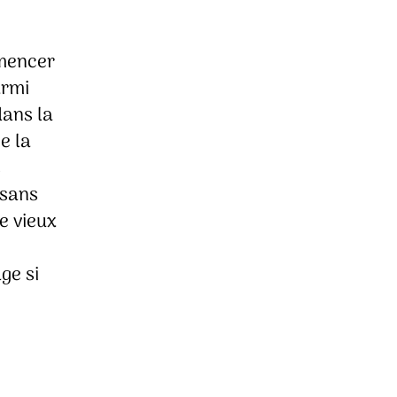
mmencer
armi
dans la
e la
s
 sans
ce vieux
ge si