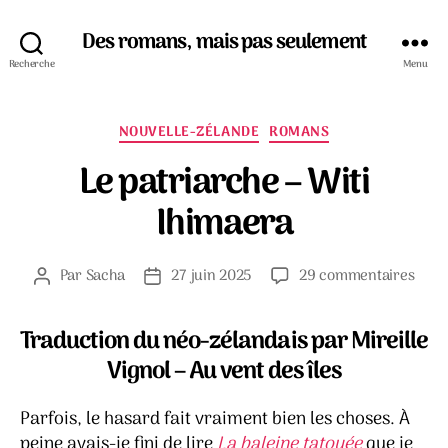
Des romans, mais pas seulement
Recherche
Menu
Catégories
NOUVELLE-ZÉLANDE
ROMANS
Le patriarche – Witi
Ihimaera
sur
Par
Sacha
27 juin 2025
29 commentaires
Auteur
Date
Le
de
de
patr
l’article
l’article
Traduction du néo-zélandais par Mireille
–
Witi
Vignol – Au vent des îles
Ihim
Parfois, le hasard fait vraiment bien les choses. À
peine avais-je fini de lire
La baleine tatouée
que je