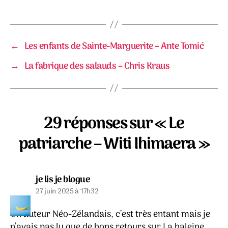
←
Les enfants de Sainte-Marguerite – Ante Tomić
→
La fabrique des salauds – Chris Kraus
29 réponses sur « Le
patriarche – Witi Ihimaera »
dit :
je lis je blogue
27 juin 2025 à 17h32
Un auteur Néo-Zélandais, c’est très entant mais je
n’avais pas lu que de bons retours sur La baleine