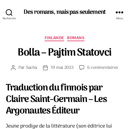
Des romans, mais pas seulement
Recherche
Menu
Catégories
FINLANDE
ROMANS
Bolla – Pajtim Statovci
sur
Par
Sacha
19 mai 2023
6 commentaires
Auteur
Date
Bolla
de
de
–
l’article
l’article
Traduction du finnois par
Pajti
Statov
Claire Saint-Germain – Les
Argonautes Éditeur
Jeune prodige de la littérature (son éditrice lui