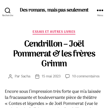
Des romans, mais pas seulement
Recherche
Menu
Catégories
ESSAIS ET AUTRES LIVRES
Cendrillon – Joël
Pommerat & les frères
Grimm
sur
Par
Sacha
15 mai 2023
10 commentaires
Auteur
Date
Cendr
de
de
–
l’article
l’article
Encore sous l’impression très forte que m’a laissée
Joël
la fracassante et bouleversante pièce de théâtre
Pomm
&
« Contes et légendes » de Joël Pommerat (vue le
les