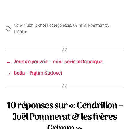
Cendrillon
,
contes et légendes
,
Grimm
,
Pommerat
,
Étiquettes
théâtre
←
Jeux de pouvoir – mini-série britannique
→
Bolla – Pajtim Statovci
10 réponses sur « Cendrillon –
Joël Pommerat & les frères
Grimm »