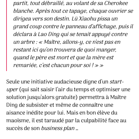
partit, tout débraillé, au volant de sa Cherokee
blanche. Après tout ce tapage, chaque ouvrier se
dirigea vers son destin. Lü Xiaohu pissa un
grand coup contre le panneau d’affichage, puis il
déclara à Lao Ding qui se tenait appuyé contre
un arbre : « Maître, allons-y, ce n’est pas en
restant ici qu’on trouvera de quoi manger,
quand le père est mort et que la mère est
remariée, c’est chacun pour soi ! »
»
Seule une initiative audacieuse digne d’un
start-
uper
(qui sait saisir l’air du temps et optimiser une
solution jusqu’alors gratuite) permettra à Maître
Ding de subsister et même de connaître une
aisance inédite pour lui. Mais en bon élève du
maoïsme, il est taraudé par la culpabilité face au
succès de son
business plan
…