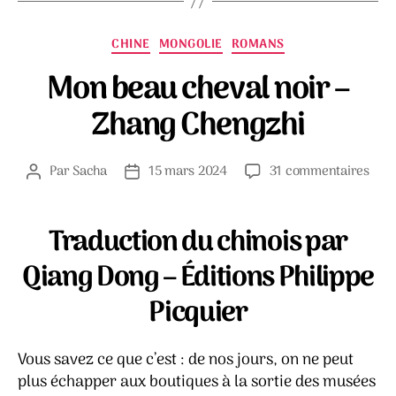
Catégories
CHINE
MONGOLIE
ROMANS
Mon beau cheval noir –
Zhang Chengzhi
sur
Par
Sacha
15 mars 2024
31 commentaires
Auteur
Date
Mon
de
de
bea
l’article
l’article
chev
Traduction du chinois par
noir
Qiang Dong – Éditions Philippe
–
Zha
Picquier
Chen
Vous savez ce que c’est : de nos jours, on ne peut
plus échapper aux boutiques à la sortie des musées