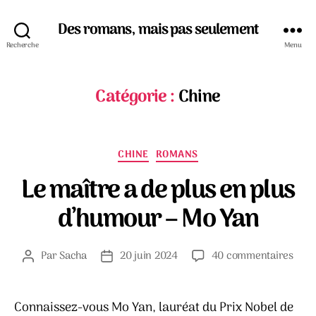
Des romans, mais pas seulement
Recherche
Menu
Catégorie :
Chine
Catégories
CHINE
ROMANS
Le maître a de plus en plus
d’humour – Mo Yan
sur
Par
Sacha
20 juin 2024
40 commentaires
Auteur
Date
Le
de
de
maît
l’article
l’article
a
Connaissez-vous Mo Yan, lauréat du Prix Nobel de