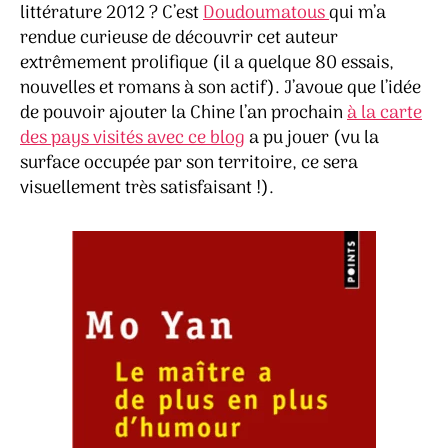
de
littérature 2012 ? C’est
Doudoumatous
qui m’a
plus
rendue curieuse de découvrir cet auteur
en
extrêmement prolifique (il a quelque 80 essais,
plus
nouvelles et romans à son actif). J’avoue que l’idée
d’hu
de pouvoir ajouter la Chine l’an prochain
à la carte
–
Mo
des pays visités avec ce blog
a pu jouer (vu la
Yan
surface occupée par son territoire, ce sera
visuellement très satisfaisant !).