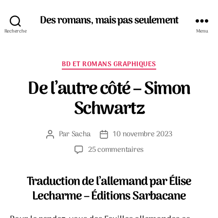
Des romans, mais pas seulement
Recherche
Menu
Catégories
BD ET ROMANS GRAPHIQUES
De l’autre côté – Simon
Schwartz
Par
Sacha
10 novembre 2023
Auteur
Date
de
de
sur
25 commentaires
l’article
l’article
De
l’autre
Traduction de l’allemand par Élise
côté
–
Lecharme – Éditions Sarbacane
Simon
Schwartz