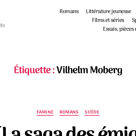
Romans
Littérature jeunesse
Films et séries
S
els
Essais, pièces 
Étiquette :
Vilhelm Moberg
Catégories
FAMINE
ROMANS
SUÈDE
La saga des émig