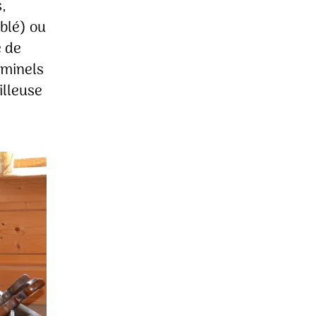
,
blé) ou
 de
iminels
illeuse