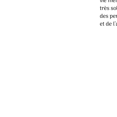
vie mei
très so
des pe
et de l