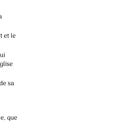
a
 et le
ui
glise
 de sa
ce, que
s