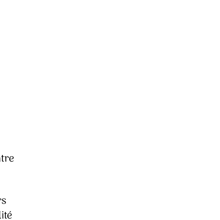
ntre
rs
ité