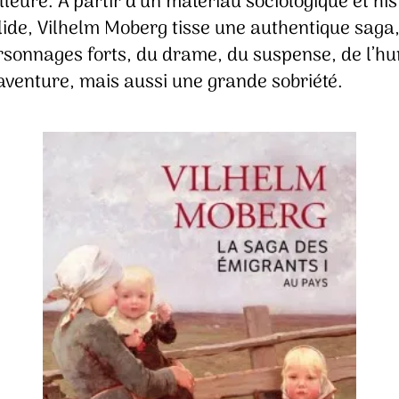
lleure. À partir d’un matériau sociologique et his
lide, Vilhelm Moberg tisse une authentique saga
rsonnages forts, du drame, du suspense, de l’h
’aventure, mais aussi une grande sobriété.