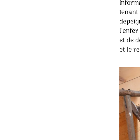
informa
tenant 
dépeig
l’enfer
et de d
et le r