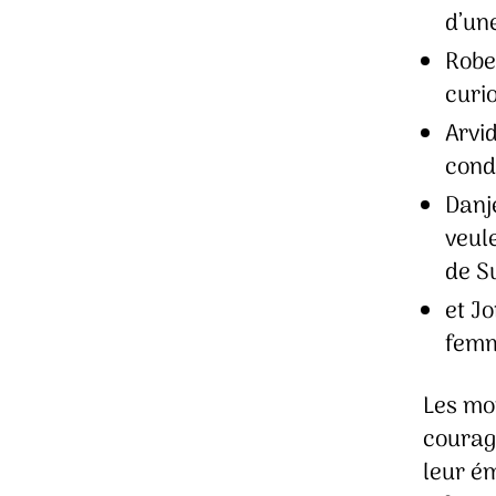
d’un
Robe
curi
Arvid
cond
Danje
veul
de S
et Jo
femm
Les mot
courage
leur é