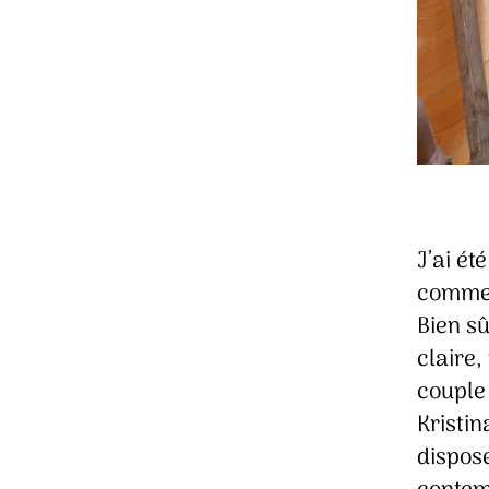
J’ai é
commen
Bien sû
claire,
couple
Kristin
dispos