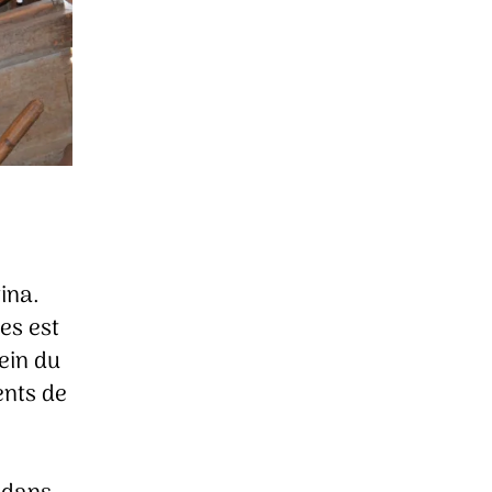
ina.
es est
sein du
ents de