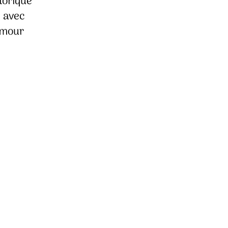
torique
, avec
umour