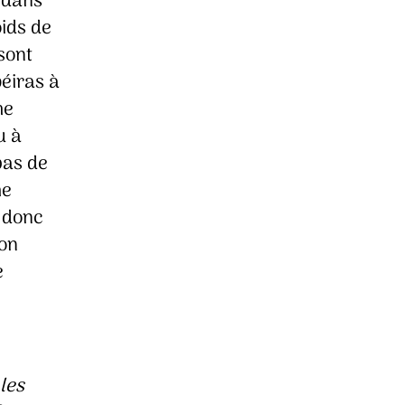
 dans
ids de
 sont
éiras à
me
u à
pas de
me
t donc
son
e
 les