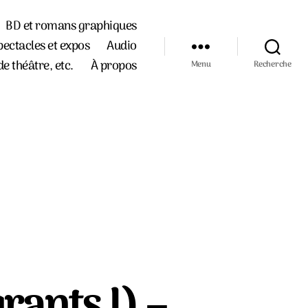
BD et romans graphiques
pectacles et expos
Audio
de théâtre, etc.
À propos
Menu
Recherche
rants I) –