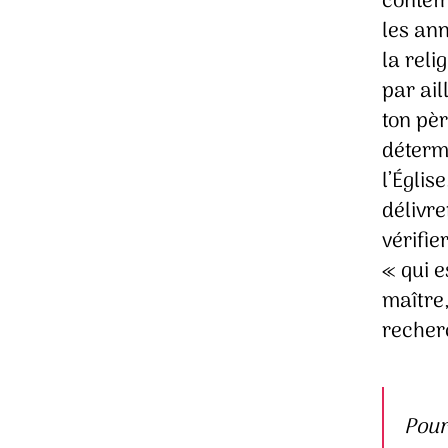
contem
les an
la reli
par ail
ton pè
détermi
l’Églis
délivre
vérifi
« qui e
maître,
recher
Pour