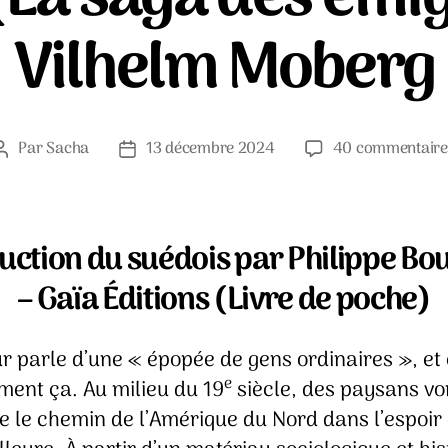
Vilhelm Moberg
Par
Sacha
13 décembre 2024
40 commentaire
Auteur
Date
de
de
l’article
l’article
uction du suédois par Philippe Bo
– Gaïa Éditions (Livre de poche)
ur parle d’une « épopée de gens ordinaires », et 
e
ment ça. Au milieu du 19
siècle, des paysans vo
e le chemin de l’Amérique du Nord dans l’espoir