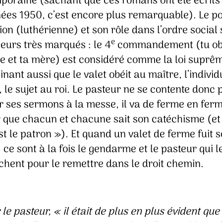
poraine (sachant que ces romans ont été écrits
nées 1950, c’est encore plus remarquable). Le po
gion (luthérienne) et son rôle dans l’ordre social
e
leurs très marqués : le 4
commandement (tu ob
re et ta mère) est considéré comme la loi suprê
nant aussi que le valet obéit au maître, l’individ
e, le sujet au roi. Le pasteur ne se contente donc 
r ses sermons à la messe, il va de ferme en fer
er que chacun et chacune sait son catéchisme (e
st le patron »). Et quand un valet de ferme fuit 
 ce sont à la fois le gendarme et le pasteur qui l
chent pour le remettre dans le droit chemin.
 le pasteur,
« il était de plus en plus évident que