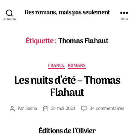
Des romans, mais pas seulement
Recherche
Menu
Étiquette :
Thomas Flahaut
Catégories
FRANCE
ROMANS
Les nuits d’été – Thomas
Flahaut
sur
Par
Sacha
24 mai 2024
34 commentaires
Auteur
Date
Les
de
de
nuits
l’article
l’article
d’été
Éditions de l’Olivier