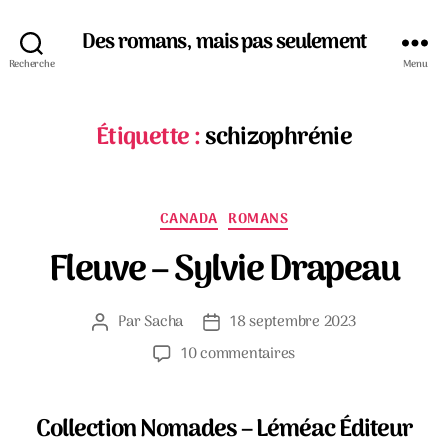
Des romans, mais pas seulement
Recherche
Menu
Étiquette :
schizophrénie
Catégories
CANADA
ROMANS
Fleuve – Sylvie Drapeau
Par
Sacha
18 septembre 2023
Auteur
Date
de
de
sur
10 commentaires
l’article
l’article
Fleuve
–
Sylvie
Collection Nomades – Léméac Éditeur
Drapeau