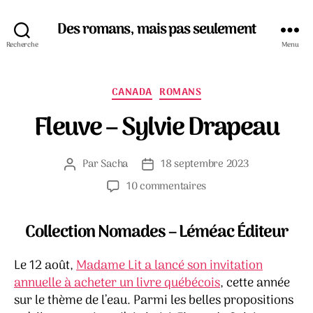
Des romans, mais pas seulement
Recherche
Menu
Catégories
CANADA
ROMANS
Fleuve – Sylvie Drapeau
Par
Sacha
18 septembre 2023
Auteur
Date
de
de
sur
10 commentaires
l’article
l’article
Fleuve
–
Collection Nomades – Léméac Éditeur
Sylvie
Drapeau
Le 12 août,
Madame Lit a lancé son invitation
annuelle à acheter un livre québécois
, cette année
sur le thème de l’eau. Parmi les belles propositions