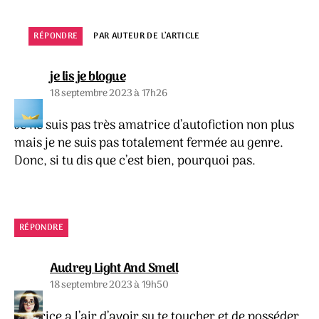
RÉPONDRE
PAR AUTEUR DE L’ARTICLE
dit :
je lis je blogue
18 septembre 2023 à 17h26
Je ne suis pas très amatrice d’autofiction non plus
mais je ne suis pas totalement fermée au genre.
Donc, si tu dis que c’est bien, pourquoi pas.
RÉPONDRE
dit :
Audrey Light And Smell
18 septembre 2023 à 19h50
L’autrice a l’air d’avoir su te toucher et de posséder