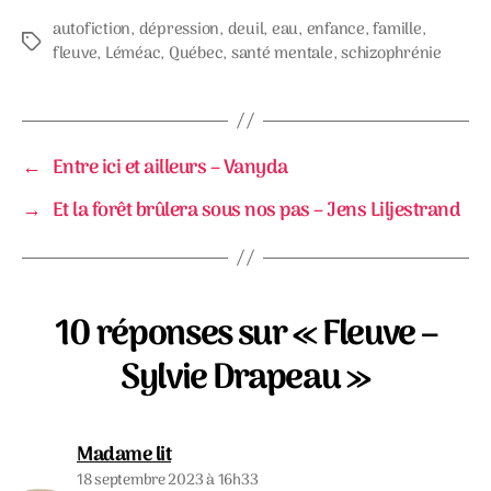
autofiction
,
dépression
,
deuil
,
eau
,
enfance
,
famille
,
Étiquettes
fleuve
,
Léméac
,
Québec
,
santé mentale
,
schizophrénie
←
Entre ici et ailleurs – Vanyda
→
Et la forêt brûlera sous nos pas – Jens Liljestrand
10 réponses sur « Fleuve –
Sylvie Drapeau »
dit :
Madame lit
18 septembre 2023 à 16h33