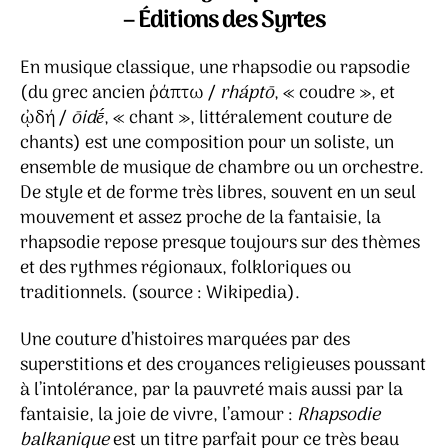
Mar
– Éditions des Syrtes
Kas
Moi
En musique classique, une rhapsodie ou rapsodie
(du grec ancien ῥάπτω /
rháptō
, « coudre », et
ᾠδή /
ōidḗ
, « chant », littéralement couture de
chants) est une composition pour un soliste, un
ensemble de musique de chambre ou un orchestre.
De style et de forme très libres, souvent en un seul
mouvement et assez proche de la fantaisie, la
rhapsodie repose presque toujours sur des thèmes
et des rythmes régionaux, folkloriques ou
traditionnels. (source : Wikipedia).
Une couture d’histoires marquées par des
superstitions et des croyances religieuses poussant
à l’intolérance, par la pauvreté mais aussi par la
fantaisie, la joie de vivre, l’amour :
Rhapsodie
balkanique
est un titre parfait pour ce très beau