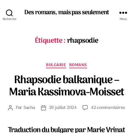
Des romans, mais pas seulement
Recherche
Menu
Étiquette :
rhapsodie
Catégories
BULGARIE
ROMANS
Rhapsodie balkanique –
Maria Kassimova-Moisset
sur
Par
Sacha
29 juillet 2024
42 commentaires
Auteur
Date
Rha
de
de
bal
l’article
l’article
–
Traduction du bulgare par Marie Vrinat