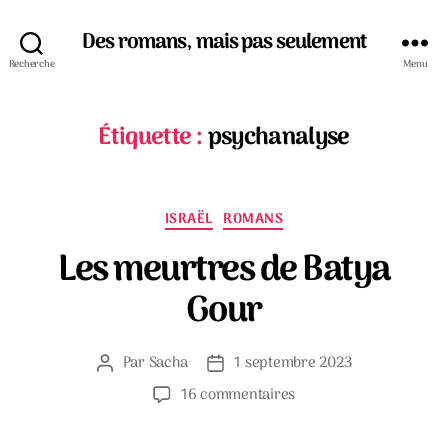
Des romans, mais pas seulement
Recherche
Menu
Étiquette :
psychanalyse
Catégories
ISRAËL
ROMANS
Les meurtres de Batya
Gour
Par
Sacha
1 septembre 2023
Auteur
Date
de
de
sur
16 commentaires
l’article
l’article
Les
meurtres