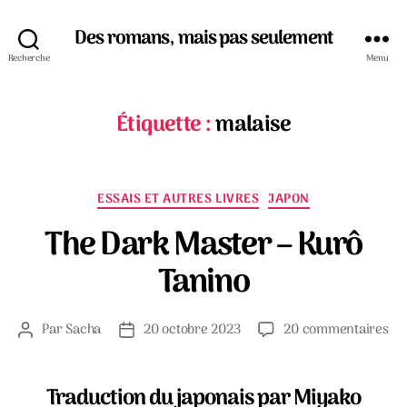
Des romans, mais pas seulement
Recherche
Menu
Étiquette :
malaise
Catégories
ESSAIS ET AUTRES LIVRES
JAPON
The Dark Master – Kurô
Tanino
su
Par
Sacha
20 octobre 2023
20 commentaires
Auteur
Date
Th
de
de
Da
l’article
l’article
Ma
Traduction du japonais par Miyako