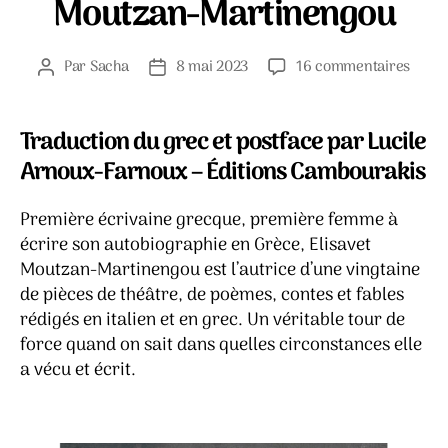
Moutzan-Martinengou
sur
Par
Sacha
8 mai 2023
16 commentaires
Auteur
Date
Autob
de
de
Mémo
l’article
l’article
d’une
Traduction du grec et postface par Lucile
reclu
Arnoux-Farnoux – Éditions Cambourakis
–
Elisav
Première écrivaine grecque, première femme à
Mout
Marti
écrire son autobiographie en Grèce, Elisavet
Moutzan-Martinengou est l’autrice d’une vingtaine
de pièces de théâtre, de poèmes, contes et fables
rédigés en italien et en grec. Un véritable tour de
force quand on sait dans quelles circonstances elle
a vécu et écrit.