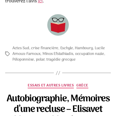
trouverez l’avis
ici
.
Actes Sud
,
crise financière
,
Eschyle
,
Hambourg
,
Lucile
Arnoux-Farnoux
,
Minos Efstathiadis
,
occupation nazie
,
Étiquettes
Péloponnèse
,
polar
,
tragédie grecque
Catégories
ESSAIS ET AUTRES LIVRES
GRÈCE
Autobiographie, Mémoires
d’une recluse – Elisavet