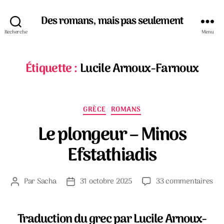
Des romans, mais pas seulement
Recherche
Menu
Étiquette :
Lucile Arnoux-Farnoux
Catégories
GRÈCE
ROMANS
Le plongeur – Minos
Efstathiadis
sur
Par
Sacha
31 octobre 2025
33 commentaires
Auteur
Date
Le
de
de
plo
l’article
l’article
–
Traduction du grec par Lucile Arnoux-