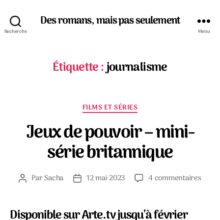
Des romans, mais pas seulement
Recherche
Menu
Étiquette :
journalisme
Catégories
FILMS ET SÉRIES
Jeux de pouvoir – mini-
série britannique
sur
Par
Sacha
12 mai 2023
4 commentaires
Auteur
Date
Jeux
de
de
de
l’article
l’article
pouvo
Disponible sur Arte.tv jusqu’à février