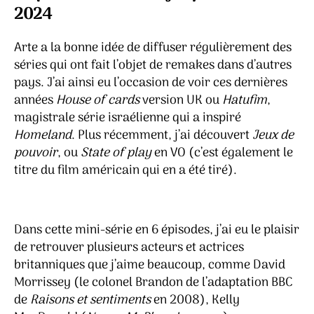
–
2024
mini-
série
Arte a la bonne idée de diffuser régulièrement des
brita
séries qui ont fait l’objet de remakes dans d’autres
pays. J’ai ainsi eu l’occasion de voir ces dernières
années
House of cards
version UK ou
Hatufim
,
magistrale série israélienne qui a inspiré
Homeland
. Plus récemment, j’ai découvert
Jeux de
pouvoir
, ou
State of play
en VO (c’est également le
titre du film américain qui en a été tiré).
Dans cette mini-série en 6 épisodes, j’ai eu le plaisir
de retrouver plusieurs acteurs et actrices
britanniques que j’aime beaucoup, comme David
Morrissey (le colonel Brandon de l’adaptation BBC
de
Raisons et sentiments
en 2008), Kelly