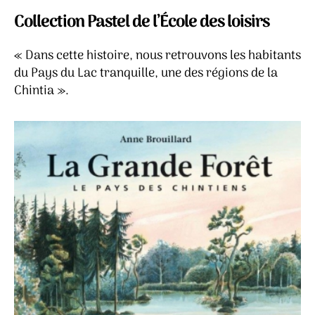
l’article
l’article
forêt
Collection Pastel de l’École des loisirs
&
Les
« Dans cette histoire, nous retrouvons les habitants
îles
du Pays du Lac tranquille, une des régions de la
(Le
Chintia ».
pays
des
Chinti
–
Anne
Brouil