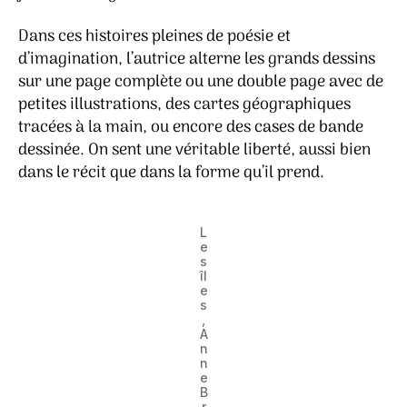
Dans ces histoires pleines de poésie et
d’imagination, l’autrice alterne les grands dessins
sur une page complète ou une double page avec de
petites illustrations, des cartes géographiques
tracées à la main, ou encore des cases de bande
dessinée. On sent une véritable liberté, aussi bien
dans le récit que dans la forme qu’il prend.
L
e
s
îl
e
s
,
A
n
n
e
B
r