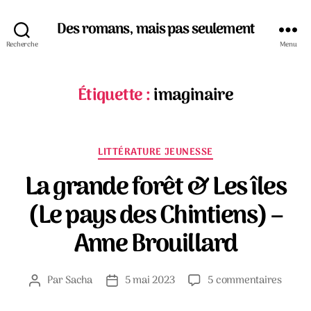
Des romans, mais pas seulement
Recherche
Menu
Étiquette :
imaginaire
Catégories
LITTÉRATURE JEUNESSE
La grande forêt & Les îles
(Le pays des Chintiens) –
Anne Brouillard
sur
Par
Sacha
5 mai 2023
5 commentaires
Auteur
Date
La
de
de
grand