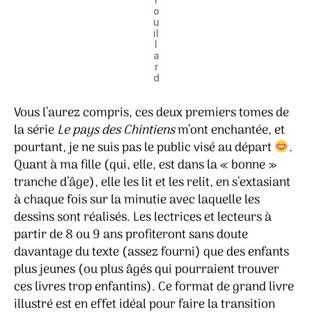
o
u
il
l
a
r
d
Vous l’aurez compris, ces deux premiers tomes de
la série
Le pays des Chintiens
m’ont enchantée, et
pourtant, je ne suis pas le public visé au départ
.
Quant à ma fille (qui, elle, est dans la « bonne »
tranche d’âge), elle les lit et les relit, en s’extasiant
à chaque fois sur la minutie avec laquelle les
dessins sont réalisés. Les lectrices et lecteurs à
partir de 8 ou 9 ans profiteront sans doute
davantage du texte (assez fourni) que des enfants
plus jeunes (ou plus âgés qui pourraient trouver
ces livres trop enfantins). Ce format de grand livre
illustré est en effet idéal pour faire la transition