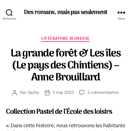
Des romans, mais pas seulement
Recherche
Menu
Catégories
LITTÉRATURE JEUNESSE
La grande forêt & Les îles
(Le pays des Chintiens) –
Anne Brouillard
sur
Par
Sacha
5 mai 2023
5 commentaires
Auteur
Date
La
de
de
grand
l’article
l’article
Collection Pastel de l’École des loisirs
forêt
&
Les
« Dans cette histoire, nous retrouvons les habitants
îles