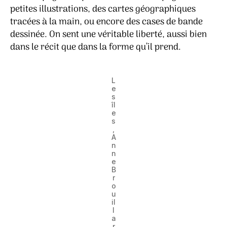
petites illustrations, des cartes géographiques
tracées à la main, ou encore des cases de bande
dessinée. On sent une véritable liberté, aussi bien
dans le récit que dans la forme qu’il prend.
L
e
s
îl
e
s
,
A
n
n
e
B
r
o
u
il
l
a
r