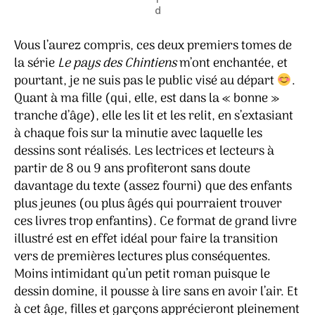
d
Vous l’aurez compris, ces deux premiers tomes de
la série
Le pays des Chintiens
m’ont enchantée, et
pourtant, je ne suis pas le public visé au départ
.
Quant à ma fille (qui, elle, est dans la « bonne »
tranche d’âge), elle les lit et les relit, en s’extasiant
à chaque fois sur la minutie avec laquelle les
dessins sont réalisés. Les lectrices et lecteurs à
partir de 8 ou 9 ans profiteront sans doute
davantage du texte (assez fourni) que des enfants
plus jeunes (ou plus âgés qui pourraient trouver
ces livres trop enfantins). Ce format de grand livre
illustré est en effet idéal pour faire la transition
vers de premières lectures plus conséquentes.
Moins intimidant qu’un petit roman puisque le
dessin domine, il pousse à lire sans en avoir l’air. Et
à cet âge, filles et garçons apprécieront pleinement