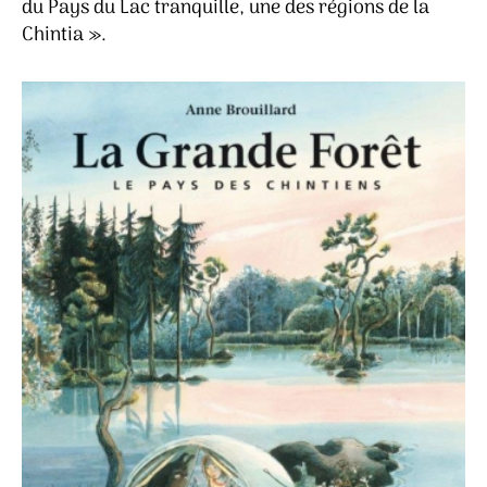
du Pays du Lac tranquille, une des régions de la
(Le
Chintia ».
pays
des
Chinti
–
Anne
Brouil