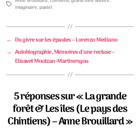
Anne Brouillard
,
Chintiens
,
grand livre illustré
,
Étiquettes
imaginaire
,
pastel
←
Du givre sur les épaules – Lorenzo Mediano
→
Autobiographie, Mémoires d’une recluse –
Elisavet Moutzan-Martinengou
5 réponses sur « La grande
forêt & Les îles (Le pays des
Chintiens) – Anne Brouillard »