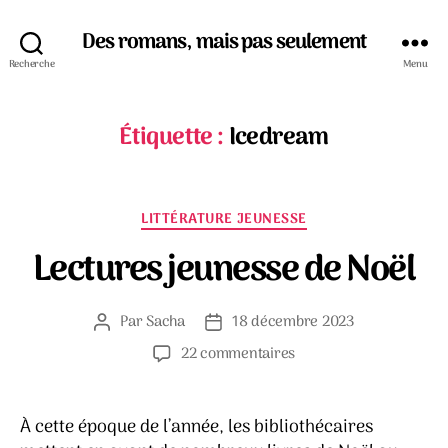
Des romans, mais pas seulement
Recherche
Menu
Étiquette :
Icedream
Catégories
LITTÉRATURE JEUNESSE
Lectures jeunesse de Noël
Par
Sacha
18 décembre 2023
Auteur
Date
de
de
sur
22 commentaires
l’article
l’article
Lectures
jeunesse
de
À cette époque de l’année, les bibliothécaires
Noël