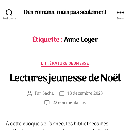
Des romans, mais pas seulement
Recherche
Menu
Étiquette :
Anne Loyer
Catégories
LITTÉRATURE JEUNESSE
Lectures jeunesse de Noël
Par
Sacha
18 décembre 2023
Auteur
Date
de
de
sur
22 commentaires
l’article
l’article
Lectures
jeunesse
de
À cette époque de l’année, les bibliothécaires
Noël