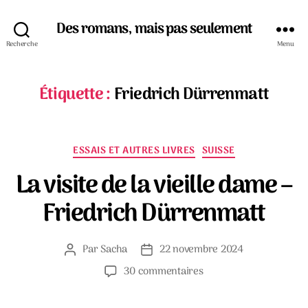
Des romans, mais pas seulement
Recherche
Menu
Étiquette :
Friedrich Dürrenmatt
Catégories
ESSAIS ET AUTRES LIVRES
SUISSE
La visite de la vieille dame –
Friedrich Dürrenmatt
Par
Sacha
22 novembre 2024
Auteur
Date
de
de
sur
30 commentaires
l’article
l’article
La
visite