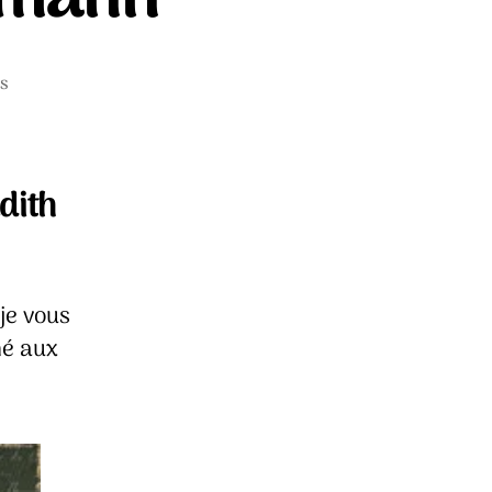
sur
s
Einstein
–
Torben
Kuhlmann
dith
 je vous
né aux