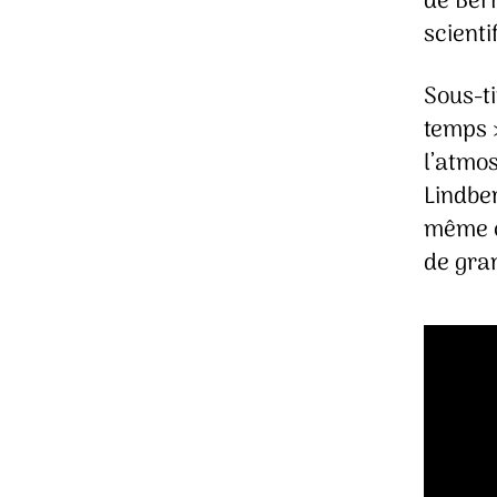
de Bern
scienti
Sous-ti
temps 
l’atmo
Lindber
même co
de gran