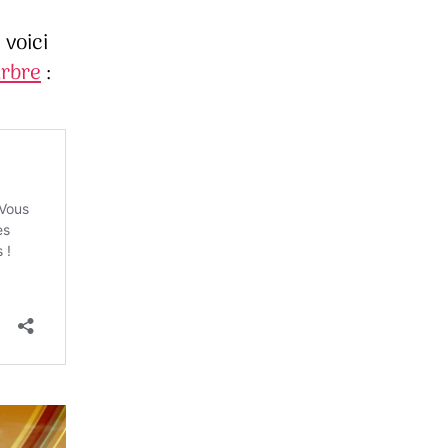
 voici
arbre
: