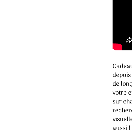
Cadeau 
depuis 
de long
votre e
sur cha
recherc
visuell
aussi !