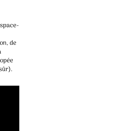
espace-
on, de
a
popée
sûr).