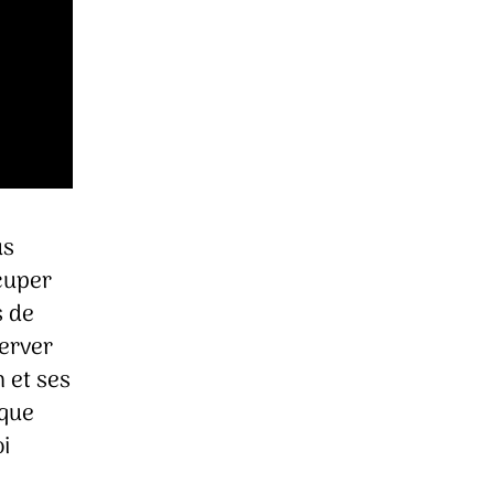
us
ccuper
s de
server
 et ses
 que
i