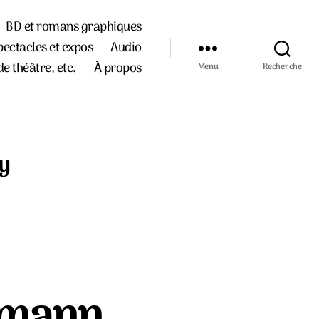
BD et romans graphiques
pectacles et expos
Audio
de théâtre, etc.
À propos
Menu
Recherche
y
hlmann