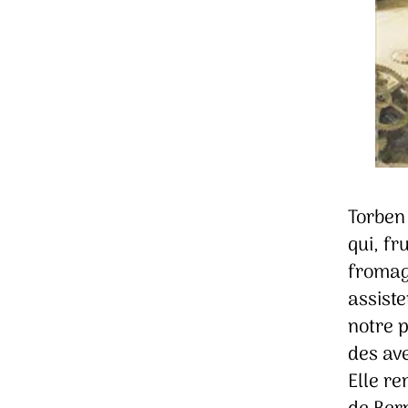
Torben
qui, fr
fromag
assist
notre 
des av
Elle re