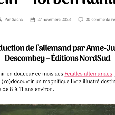
Par
Sacha
27 novembre 2023
20 commentaire
Auteur
Date
de
de
l’article
l’article
duction de l’allemand par Anne-Ju
Descombey – Éditions NordSud
inir en douceur ce mois des
Feuilles allemandes
,
à (re)découvrir un magnifique livre illustré desti
 de 8 à 11 ans environ.