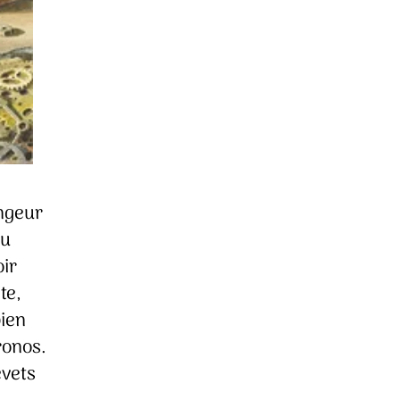
ngeur
du
ir
te,
bien
ronos.
evets