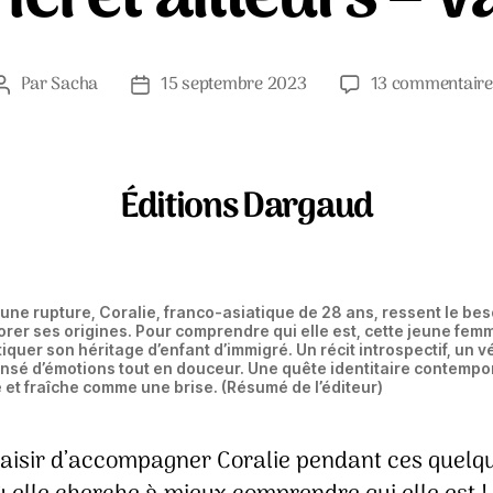
Par
Sacha
15 septembre 2023
13 commentaire
Auteur
Date
de
de
l’article
l’article
Éditions Dargaud
une rupture, Coralie, franco-asiatique de 28 ans, ressent le bes
orer ses origines. Pour comprendre qui elle est, cette jeune fem
iquer son héritage d’enfant d’immigré. Un récit introspectif, un v
sé d’émotions tout en douceur. Une quête identitaire contempo
 et fraîche comme une brise. (Résumé de l’éditeur)
laisir d’accompagner Coralie pendant ces quelq