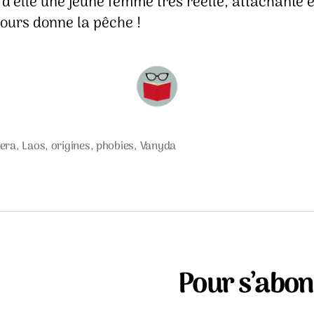
t d’elle une jeune femme très réelle, attachante 
cours donne la pêche !
iera
,
Laos
,
origines
,
phobies
,
Vanyda
s
Pour s’abonn