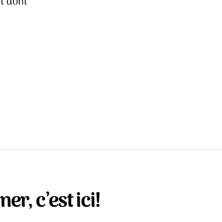
et dont
er, c’est ici!