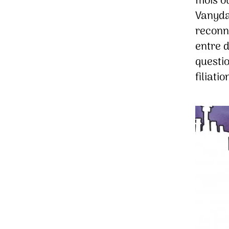
mois où
Vanyda
reconn
entre 
questio
filiati