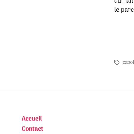
qui fai
le par
capo
Étiquette
Accueil
Contact