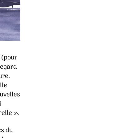
e (pour
regard
ure.
lle
uvelles
i
elle ».
es du