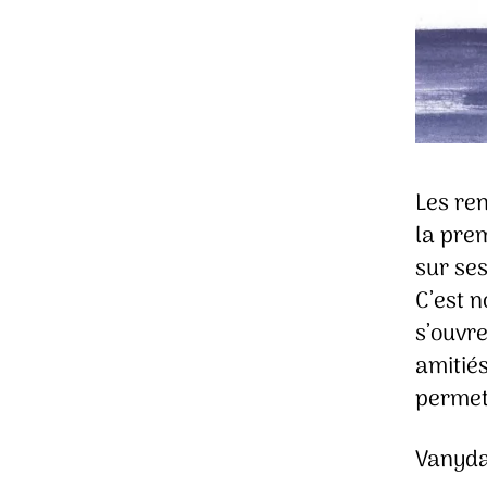
Les ren
la prem
sur ses
C’est 
s’ouvre
amitiés
permet
Vanyda