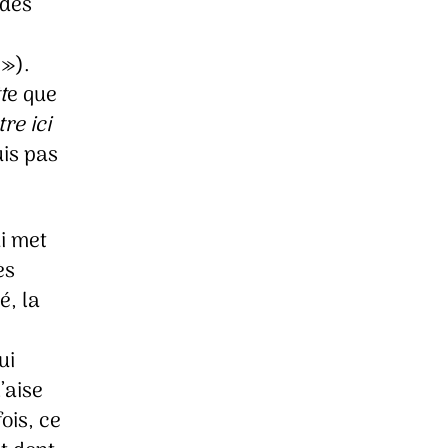
 des
 »).
t
e que
tre ici
uis pas
ui met
ès
é, la
ui
’aise
ois, ce