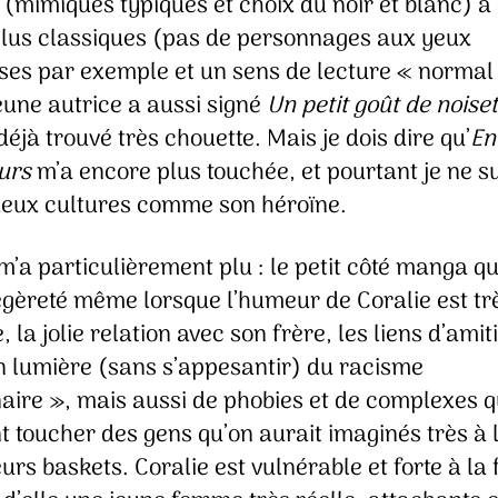
(mimiques typiques et choix du noir et blanc) à
 plus classiques (pas de personnages aux yeux
es par exemple et un sens de lecture « normal
eune autrice a aussi signé
Un petit goût de noiset
 déjà trouvé très chouette. Mais je dois dire qu’
En
eurs
m’a encore plus touchée, et pourtant je ne s
deux cultures comme son héroïne.
m’a particulièrement plu : le petit côté manga q
légèreté même lorsque l’humeur de Coralie est tr
 la jolie relation avec son frère, les liens d’amiti
n lumière (sans s’appesantir) du racisme
naire », mais aussi de phobies et de complexes q
 toucher des gens qu’on aurait imaginés très à l
urs baskets. Coralie est vulnérable et forte à la f