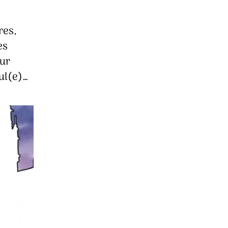
res,
es
eur
eul(e)…