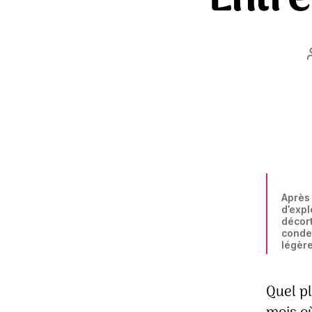
Après 
d’expl
décort
conden
légère
Quel p