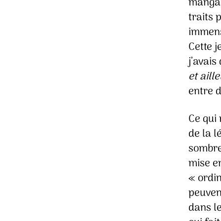
manga 
traits
immens
Cette j
j’avais
et aill
entre 
Ce qui 
de la 
sombre,
mise e
« ordi
peuvent
dans le