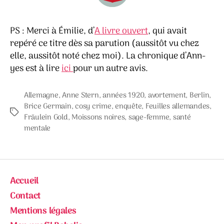
PS : Merci à Émilie, d’
A livre ouvert
, qui avait
repéré ce titre dès sa parution (aussitôt vu chez
elle, aussitôt noté chez moi). La chronique d’Ann-
yes est à lire
ici
pour un autre avis.
Allemagne
,
Anne Stern
,
années 1920
,
avortement
,
Berlin
,
Brice Germain
,
cosy crime
,
enquête
,
Feuilles allemandes
,
Étiquettes
Fräulein Gold
,
Moissons noires
,
sage-femme
,
santé
mentale
Accueil
Contact
Mentions légales