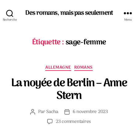
Des romans, mais pas seulement
Recherche
Menu
Étiquette :
sage-femme
Catégories
ALLEMAGNE
ROMANS
La noyée de Berlin – Anne
Stern
Par
Sacha
6 novembre 2023
Auteur
Date
de
de
sur
23 commentaires
l’article
l’article
La
noyée