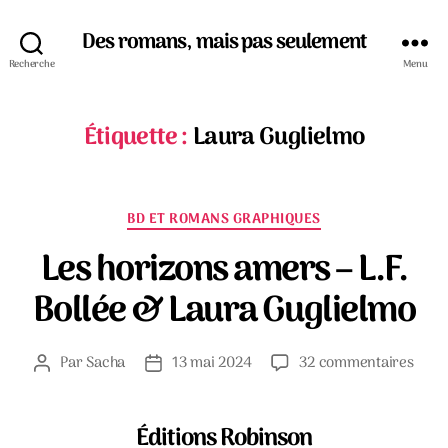
Des romans, mais pas seulement
Recherche
Menu
Étiquette :
Laura Guglielmo
Catégories
BD ET ROMANS GRAPHIQUES
Les horizons amers – L.F.
Bollée & Laura Guglielmo
sur
Par
Sacha
13 mai 2024
32 commentaires
Auteur
Date
Les
de
de
horiz
l’article
l’article
amer
Éditions Robinson