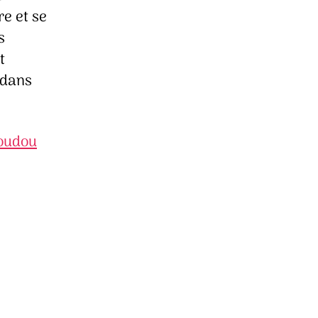
re et se
s
t
 dans
oudou