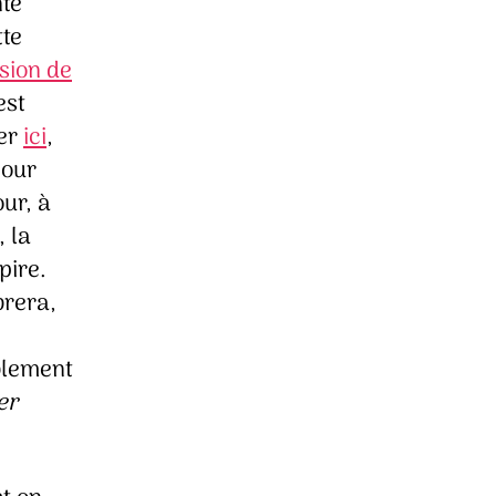
nte
tte
sion de
est
ver
ici
,
pour
our, à
 la
pire.
brera,
ablement
er