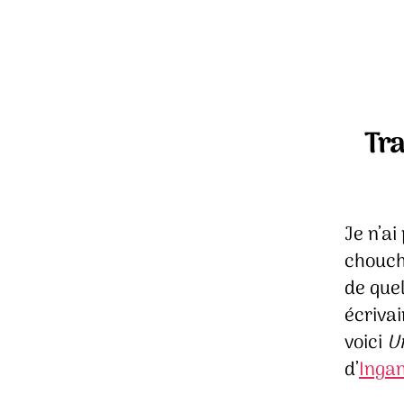
Tra
Je n’a
chouch
de que
écriva
voici
U
d’
Inga