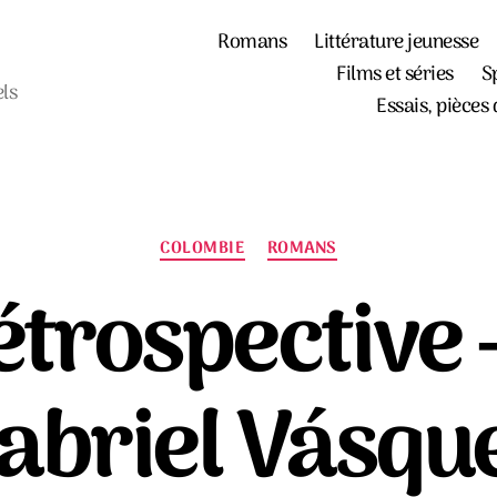
Romans
Littérature jeunesse
Films et séries
S
els
Essais, pièces 
Catégories
COLOMBIE
ROMANS
étrospective 
abriel Vásqu