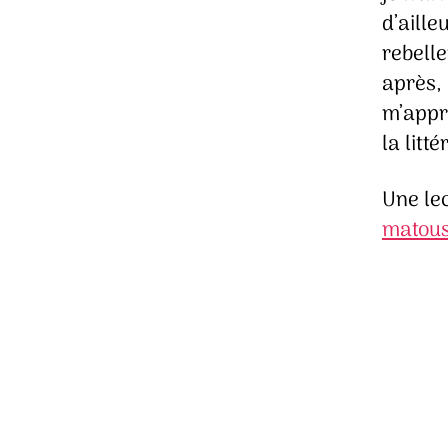
d’aille
rebelle
après, 
m’appr
la litt
Une le
matou