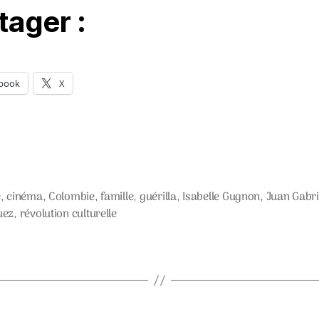
tager :
book
X
e
,
cinéma
,
Colombie
,
famille
,
guérilla
,
Isabelle Gugnon
,
Juan Gabri
s
uez
,
révolution culturelle