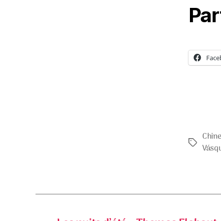
Par
Face
Chin
Étiquette
Vásq