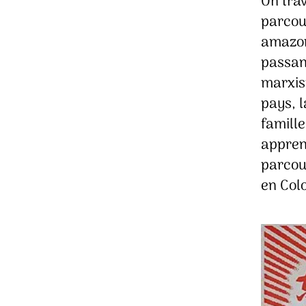
On trav
parcour
amazoni
passant
marxis
pays, 
famille
appren
parcou
en Col