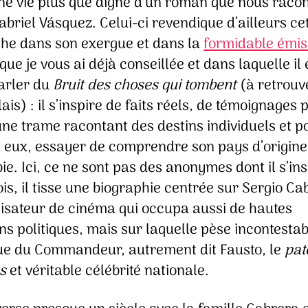
une vie plus que digne d’un roman que nous raco
briel Vásquez. Celui-ci revendique d’ailleurs ce
he dans son exergue et dans la
formidable émis
que je vous ai déjà conseillée et dans laquelle il 
arler du
Bruit des choses qui tombent
(à retrou
ais) : il s’inspire de faits réels, de témoignages 
une trame racontant des destins individuels et p
s eux, essayer de comprendre son pays d’origine,
e. Ici, ce ne sont pas des anonymes dont il s’ins
ois, il tisse une biographie centrée sur Sergio Ca
lisateur de cinéma qui occupa aussi de hautes
ns politiques, mais sur laquelle pèse incontest
tue du Commandeur, autrement dit Fausto, le
pat
s
et véritable célébrité nationale.