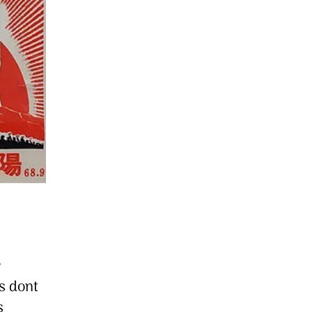
r
s dont
s