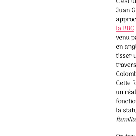
C’est 
Juan Ga
approc
la BBC
venu p
en angl
tisser 
traver
Colombi
Cette f
un réa
fonctio
la sta
familia