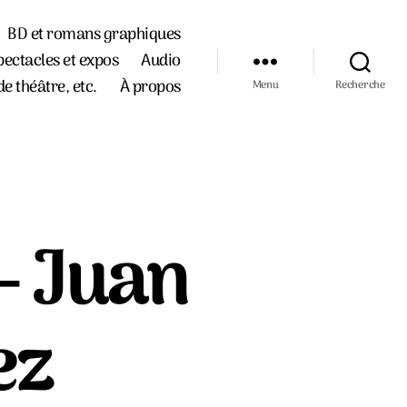
BD et romans graphiques
pectacles et expos
Audio
de théâtre, etc.
À propos
Menu
Recherche
– Juan
ez