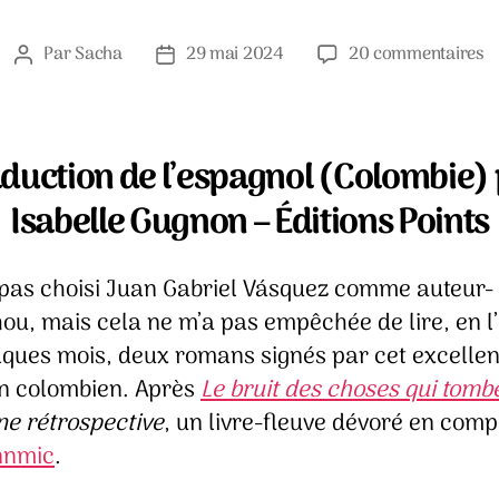
s
Par
Sacha
29 mai 2024
20 commentaires
Auteur
Date
U
de
de
ré
l’article
l’article
–
J
duction de l’espagnol (Colombie)
Ga
Isabelle Gugnon – Éditions Points
V
i pas choisi Juan Gabriel Vásquez comme auteur-
ou, mais cela ne m’a pas empêchée de lire, en l
lques mois, deux romans signés par cet excellen
in colombien. Après
Le bruit des choses qui tomb
ne rétrospective
, un livre-fleuve dévoré en com
nnmic
.