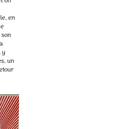
et on
le, en
le
 son
sa
 y
es, un
etour