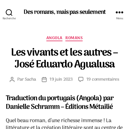
Des romans, mais pas seulement
Recherche
Menu
Catégories
ANGOLA
ROMANS
Les vivants et les autres –
José Eduardo Agualusa
sur
Par
Sacha
19 juin 2023
19 commentaires
Auteur
Date
Les
de
de
vivan
l’article
l’article
Traduction du portugais (Angola) par
et
les
Danielle Schramm – Éditions Métailié
autr
–
Quel beau roman, d’une richesse immense ! La
José
littérature et la création littéraire sont au centre de