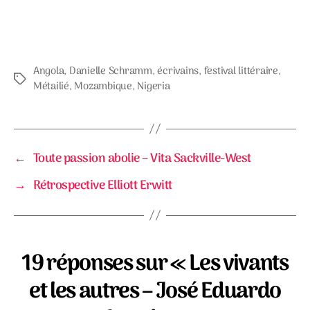
Angola
,
Danielle Schramm
,
écrivains
,
festival littéraire
,
Étiquettes
Métailié
,
Mozambique
,
Nigeria
←
Toute passion abolie – Vita Sackville-West
→
Rétrospective Elliott Erwitt
19 réponses sur « Les vivants
et les autres – José Eduardo