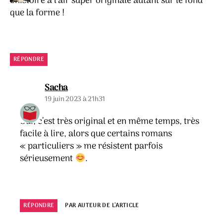
L’histoire a l’air super originale autant sur le fond
que la forme !
RÉPONDRE
dit :
Sacha
19 juin 2023 à 21h31
Oui, c’est très original et en même temps, très
facile à lire, alors que certains romans
« particuliers » me résistent parfois
sérieusement
.
RÉPONDRE
PAR AUTEUR DE L’ARTICLE